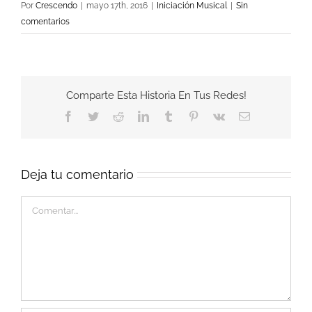
Por
Crescendo
|
mayo 17th, 2016
|
Iniciación Musical
|
Sin
comentarios
Comparte Esta Historia En Tus Redes!
Facebook
Twitter
Reddit
LinkedIn
Tumblr
Pinterest
Vk
Correo
electrónico
Deja tu comentario
Comentar