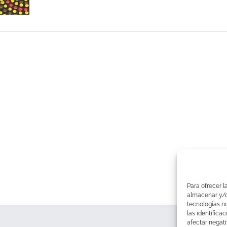
les
úsica
Para ofrecer l
almacenar y/o 
tecnologías n
las identifica
afectar negati