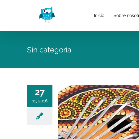
Saltar
al
Inicio
Sobre nosot
contenido
Sin categoría
27
11, 2016