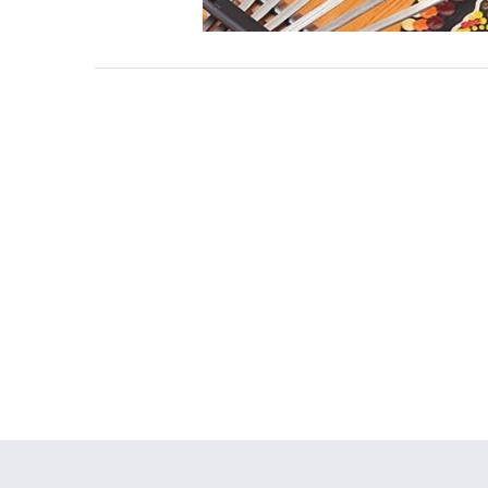
Regala Música
Iniciación Musical
instrumentos musica
regalo musical
Sin categoría
Taller de m