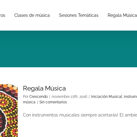
ros
Clases de música
Sesiones Temáticas
Regala Música
Regala Música
Por
Crescendo
|
noviembre 27th, 2016
|
Iniciación Musical
,
instrum
música
|
Sin comentarios
Con instrumentos musicales siempre acertarás! El ambient