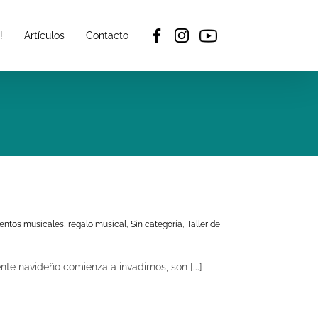
!
Artículos
Contacto
entos musicales
,
regalo musical
,
Sin categoría
,
Taller de
e navideño comienza a invadirnos, son [...]