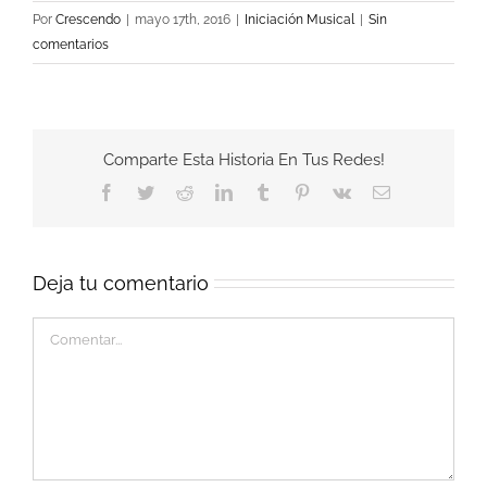
Por
Crescendo
|
mayo 17th, 2016
|
Iniciación Musical
|
Sin
comentarios
Comparte Esta Historia En Tus Redes!
Facebook
Twitter
Reddit
LinkedIn
Tumblr
Pinterest
Vk
Correo
electrónico
Deja tu comentario
Comentar