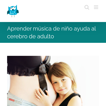
Saltar
al
contenido
Aprender música de niño ayuda al
cerebro de adulto
Ver
imagen
más
grande