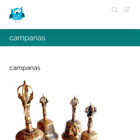
Saltar
al
contenido
campanas
campanas