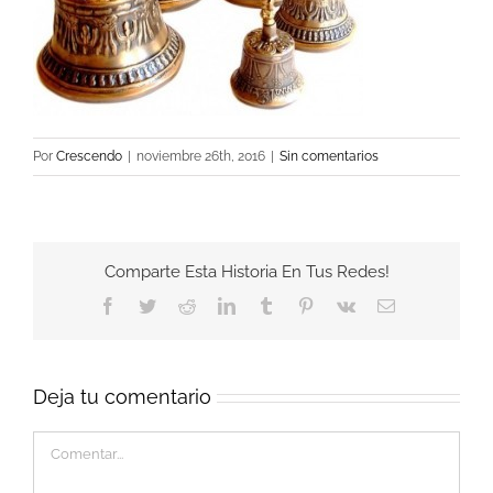
Por
Crescendo
|
noviembre 26th, 2016
|
Sin comentarios
Comparte Esta Historia En Tus Redes!
Facebook
Twitter
Reddit
LinkedIn
Tumblr
Pinterest
Vk
Correo
electrónico
Deja tu comentario
Comentar