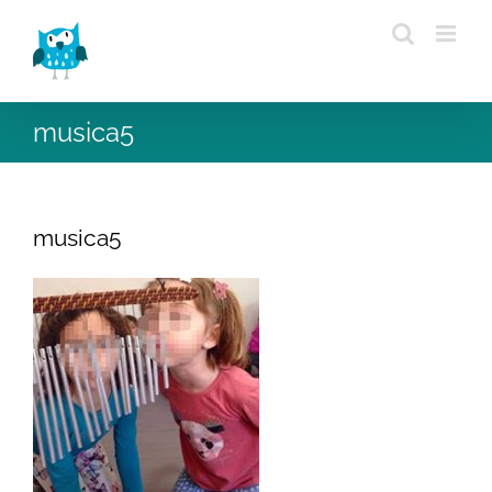
Saltar
al
contenido
musica5
musica5