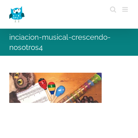
Saltar
al
contenido
inciacion-musical-crescendo-
nosotros4