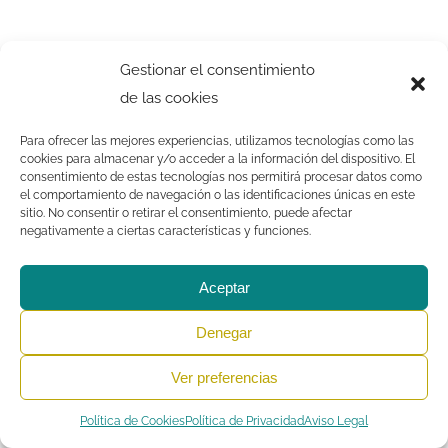
Gestionar el consentimiento
de las cookies
Para ofrecer las mejores experiencias, utilizamos tecnologías como las
cookies para almacenar y/o acceder a la información del dispositivo. El
consentimiento de estas tecnologías nos permitirá procesar datos como
el comportamiento de navegación o las identificaciones únicas en este
sitio. No consentir o retirar el consentimiento, puede afectar
negativamente a ciertas características y funciones.
Aceptar
Denegar
Ver preferencias
Crescendo
Iniciación Musical | Copyright 2021 |
Aviso Legal
|
Política
de Privacidad
|
Política de Cookies
|
Dónde encontrarnos
Política de Cookies
Política de Privacidad
Aviso Legal